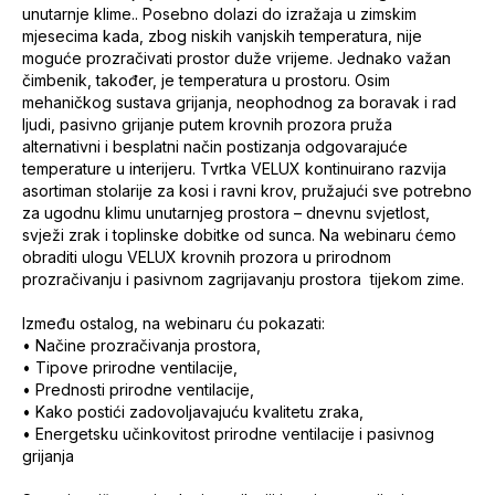
unutarnje klime.. Posebno dolazi do izražaja u zimskim
mjesecima kada, zbog niskih vanjskih temperatura, nije
moguće prozračivati prostor duže vrijeme. Jednako važan
čimbenik, također, je temperatura u prostoru. Osim
mehaničkog sustava grijanja, neophodnog za boravak i rad
ljudi, pasivno grijanje putem krovnih prozora pruža
alternativni i besplatni način postizanja odgovarajuće
temperature u interijeru. Tvrtka VELUX kontinuirano razvija
asortiman stolarije za kosi i ravni krov, pružajući sve potrebno
za ugodnu klimu unutarnjeg prostora – dnevnu svjetlost,
svježi zrak i toplinske dobitke od sunca. Na webinaru ćemo
obraditi ulogu VELUX krovnih prozora u prirodnom
prozračivanju i pasivnom zagrijavanju prostora tijekom zime.
Između ostalog, na webinaru ću pokazati:
•
Načine prozračivanja prostora,
•
Tipove prirodne ventilacije,
•
Prednosti prirodne ventilacije,
•
Kako postići zadovoljavajuću kvalitetu zraka,
•
Energetsku učinkovitost prirodne ventilacije i pasivnog
grijanja