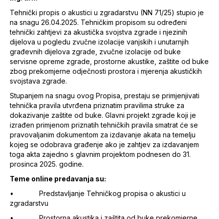
Tehnički propis o akustici u zgradarstvu (NN 71/25) stupio je
na snagu 26.04.2025. Tehničkim propisom su određeni
tehnički zahtjevi za akustička svojstva zgrade i njezinih
dijelova u pogledu zvučne izolacije vanjskih i unutarnjih
građevnih dijelova zgrade, zvučne izolacije od buke
servisne opreme zgrade, prostorne akustike, zaštite od buke
zbog prekomjerne odječnosti prostora i mjerenja akustičkih
svojstava zgrade.
Stupanjem na snagu ovog Propisa, prestaju se primjenjivati
tehnička pravila utvrđena priznatim pravilima struke za
dokazivanje zaštite od buke. Glavni projekt zgrade koji je
izrađen primjenom priznatih tehničkih pravila smatrat će se
pravovaljanim dokumentom za izdavanje akata na temelju
kojeg se odobrava građenje ako je zahtjev za izdavanjem
toga akta zajedno s glavnim projektom podnesen do 31.
prosinca 2025. godine.
Teme online predavanja su:
• Predstavljanje Tehničkog propisa o akustici u
zgradarstvu
• Prostorna akustika i zaštita od buke prekomjerne