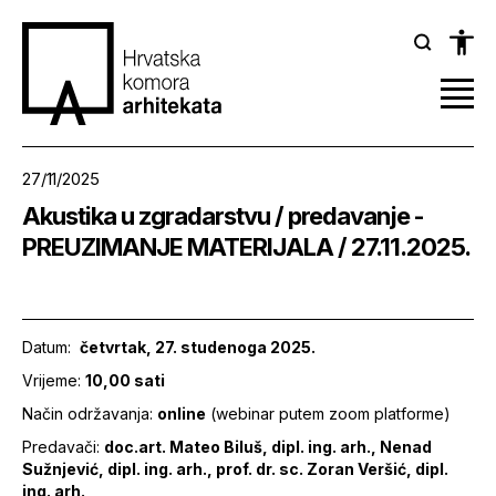
27/11/2025
Akustika u zgradarstvu / predavanje -
PREUZIMANJE MATERIJALA / 27.11.2025.
Datum:
četvrtak, 27. studenoga 2025.
Vrijeme:
10,00 sati
Način održavanja:
online
(webinar putem zoom platforme)
Predavači:
doc.art. Mateo Biluš,
dipl. ing. arh.,
Nenad
Sužnjević, dipl. ing. arh., prof. dr. sc.
Zoran Veršić,
dipl.
ing. arh.